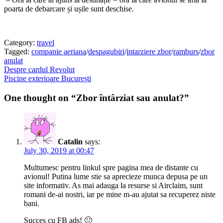
poarta de debarcare și ușile sunt deschise.
Category:
travel
Tagged:
companie aeriana
/
despagubiri
/
intarziere zbor
/
ramburs
/
zbor
anulat
Post
Previous
Despre cardul Revolut
post:
Next
Piscine exterioare București
navigation
post:
One thought on “Zbor întârziat sau anulat?”
Catalin
says:
July 30, 2019 at 00:47
Multumesc pentru linkul spre pagina mea de distante cu
avionul! Putina lume stie sa aprecieze munca depusa pe un
site informativ. As mai adauga la resurse si Airclaim, sunt
romani de-ai nostri, iar pe mine m-au ajutat sa recuperez niste
bani.
Succes cu FB ads! 🙂