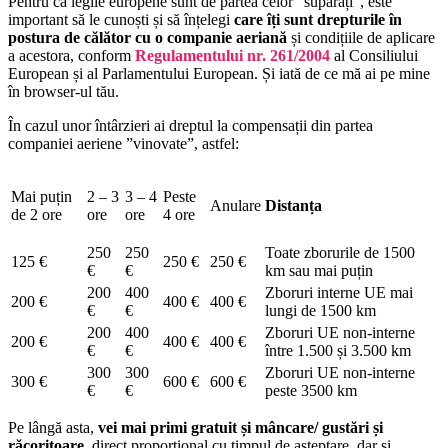
Pentru că legile europene sunt de partea celor ”supărați”, este
important să le cunoști și să înțelegi
care îți sunt drepturile în
postura de călător cu o companie aeriană
și condițiile de aplicare
a acestora, conform
Regulamentului nr. 261/2004
al Consiliului
European și al Parlamentului European. Și iată de ce mă ai pe mine
în browser-ul tău.
În cazul unor întârzieri ai dreptul la compensații din partea
companiei aeriene ”vinovate”, astfel:
Mai puțin
2 – 3
3 – 4
Peste
Anulare
Distanța
de 2 ore
ore
ore
4 ore
250
250
Toate zborurile de 1500
125 €
250 €
250 €
€
€
km sau mai puțin
200
400
Zboruri interne UE mai
200 €
400 €
400 €
€
€
lungi de 1500 km
200
400
Zboruri UE non-interne
200 €
400 €
400 €
€
€
între 1.500 și 3.500 km
300
300
Zboruri UE non-interne
300 €
600 €
600 €
€
€
peste 3500 km
Pe lângă asta,
vei mai primi gratuit și mâncare/ gustări și
răcoritoare
, direct proporțional cu timpul de așteptare, dar și