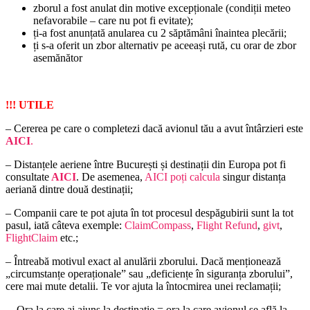
zborul a fost anulat din motive excepționale (condiții meteo
nefavorabile – care nu pot fi evitate);
ți-a fost anunțată anularea cu 2 săptămâni înaintea plecării;
ți s-a oferit un zbor alternativ pe aceeași rută, cu orar de zbor
asemănător
!!! UTILE
– Cererea pe care o completezi dacă avionul tău a avut întârzieri este
AICI
.
– Distanțele aeriene între București și destinații din Europa pot fi
consultate
AICI
. De asemenea,
AICI poți calcula
singur distanța
aeriană dintre două destinații;
– Companii care te pot ajuta în tot procesul despăgubirii sunt la tot
pasul, iată câteva exemple:
ClaimCompass
,
Flight Refund
,
givt
,
FlightClaim
etc.;
– Întreabă motivul exact al anulării zborului. Dacă menționează
„circumstanțe operaționale” sau „deficiențe în siguranța zborului”,
cere mai mute detalii. Te vor ajuta la întocmirea unei reclamații;
– Ora la care ai ajuns la destinație = ora la care avionul se află la