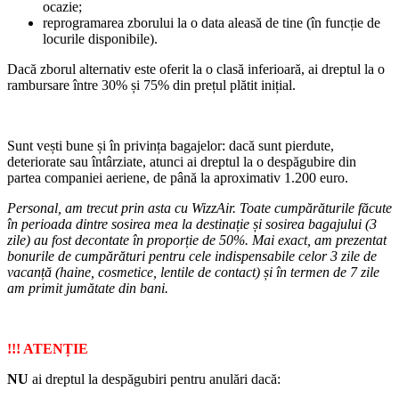
ocazie;
reprogramarea zborului la o data aleasă de tine (în funcție de
locurile disponibile).
Dacă zborul alternativ este oferit la o clasă inferioară, ai dreptul la o
rambursare între 30% și 75% din prețul plătit inițial.
Sunt vești bune și în privința bagajelor: dacă sunt pierdute,
deteriorate sau întârziate, atunci ai dreptul la o despăgubire din
partea companiei aeriene, de până la aproximativ 1.200 euro.
Personal, am trecut prin asta cu WizzAir. Toate cumpărăturile făcute
în perioada dintre sosirea mea la destinație și sosirea bagajului (3
zile) au fost decontate în proporție de 50%. Mai exact, am prezentat
bonurile de cumpărături pentru cele indispensabile celor 3 zile de
vacanță (haine, cosmetice, lentile de contact) și în termen de 7 zile
am primit jumătate din bani.
!!! ATENȚIE
NU
ai dreptul la despăgubiri pentru anulări dacă: