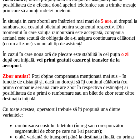
posibilitatea de a efectua două apeluri telefonice sau a trimite mesaje
prin care să anunți rudele/ prietenii.
În situația în care zborul are întârzieri mai mari de
5 ore
, ai dreptul la
rambursarea costului biletului pentru segmentul respectiv. Din
momentul în care soluția rambursării este acceptată, compania
aeriană este scutită de obligația de a-ți asigura continuarea călătoriei
(cu un alt zbor) sau un alt tip de asistență.
În cazul în care noua oră de plecare este stabilită la cel puțin
o zi
după ora inițială,
vei primi gratuit cazare și transfer de la
aeroport
.
Zbor anulat?
Poți obține compensația menționată mai sus – în
funcție de distanță și, dacă nu dorești să îți continui călătoria (cu
prima companie aeriană care are zbor în respectiva destinație) ai
posibilitatea de a primi o rambursare sau un bilet de zbor retur către
destinația inițială.
Cu toate acestea, operatorul trebuie să îți propună una dintre
variantele:
rambursarea costului biletului (întreg sau corespunzător
segmentului de zbor pe care nu l-ai parcurs);
o altă variantă de transport până la destinația finală, cu prima