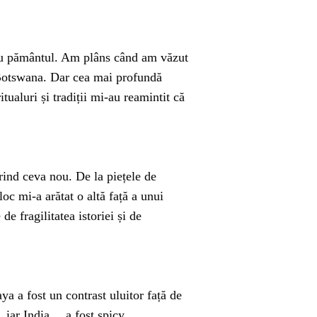
e cu pământul. Am plâns când am văzut
 Botswana. Dar cea mai profundă
itualuri și tradiții mi-au reamintit că
rind ceva nou. De la piețele de
oc mi-a arătat o altă față a unui
 fragilitatea istoriei și de
a a fost un contrast uluitor față de
 iar India… a fost spicy.