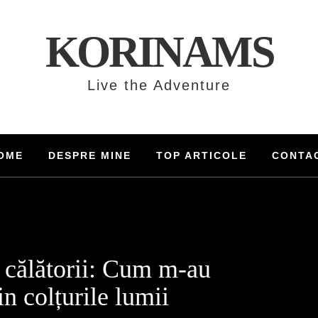
KORINAMS
Live the Adventure
OME
DESPRE MINE
TOP ARTICOLE
CONTA
e călătorii: Cum m-au
n colțurile lumii