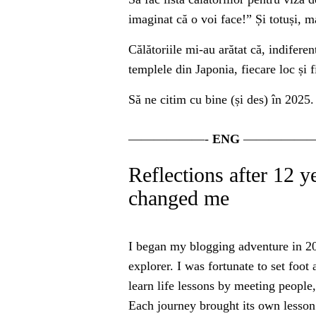
imaginat că o voi face!” Și totuși, 
Călătoriile mi-au arătat că, indifere
templele din Japonia, fiecare loc și
Să ne citim cu bine (și des) în 2025.
——————-
ENG
——————
Reflections after 12 
changed me
I began my blogging adventure in 2008
explorer. I was fortunate to set foo
learn life lessons by meeting peopl
Each journey brought its own lesson: