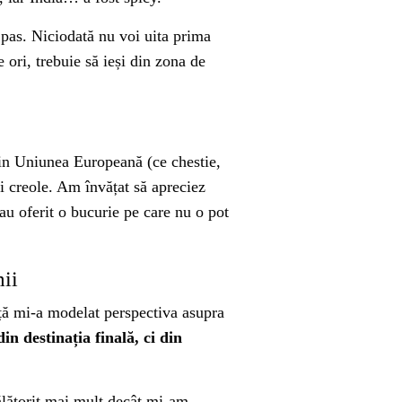
e pas. Niciodată nu voi uita prima
ori, trebuie să ieși din zona de
 din Uniunea Europeană (ce chestie,
și creole. Am învățat să apreciez
au oferit o bucurie pe care nu o pot
mii
ență mi-a modelat perspectiva asupra
in destinația finală, ci din
ălătorit mai mult decât mi-am