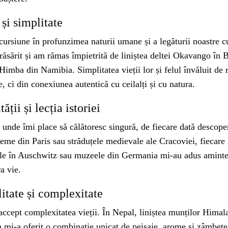
 și simplitate
ncursiune în profunzimea naturii umane și a legăturii noastr
răsărit și am rămas împietrită de liniștea deltei Okavango în
 Himba din Namibia. Simplitatea vieții lor și felul învăluit de r
, ci din conexiunea autentică cu ceilalți și cu natura.
ții și lecția istoriei
l unde îmi place să călătoresc singură, de fiecare dată descope
eme din Paris sau străduțele medievale ale Cracoviei, fiecare l
tele în Auschwitz sau muzeele din Germania mi-au adus aminte de
a vie.
litate și complexitate
ccept complexitatea vieții. În Nepal, liniștea munților Himalay
mi-a oferit o combinație unicat de peisaje, arome și zâmbete,