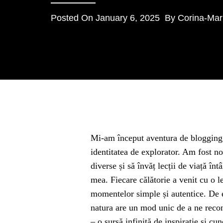
Posted On
January 6, 2025
By
Corina-Mar
Mi-am început aventura de blogging în
identitatea de explorator. Am fost no
diverse și să învăț lecții de viață î
mea. Fiecare călătorie a venit cu o le
momentelor simple și autentice. De e
natura are un mod unic de a ne recone
– o sursă infinită de inspirație și cun