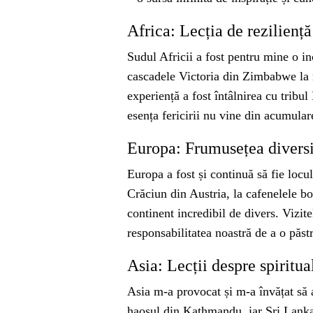
Africa: Lecția de reziliență
Sudul Africii a fost pentru mine o i
cascadele Victoria din Zimbabwe la 
experiență a fost întâlnirea cu tribul
esența fericirii nu vine din acumulare
Europa: Frumusețea diversită
Europa a fost și continuă să fie locu
Crăciun din Austria, la cafenelele bo
continent incredibil de divers. Vizi
responsabilitatea noastră de a o păstr
Asia: Lecții despre spiritua
Asia m-a provocat și m-a învățat să a
haosul din Kathmandu, iar Sri Lanka 