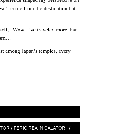
h experience shaped my perspective on
oesn’t come from the destination but
yself, “Wow, I’ve traveled more than
earn…
lost among Japan’s temples, every
ATOR
/
FERICIREA IN CALATORII
/