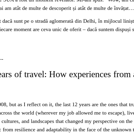
mai am atât de multe de descoperit și atât de multe de învățat…
nt dacă sunt pe o stradă aglomerată din Delhi, în mijlocul liniș
 fiecare moment are ceva unic de oferit – dacă suntem dispuși 
-
years of travel: How experiences from
, but as I reflect on it, the last 12 years are the ones that t
t across the world (wherever my job allowed me to escape), li
e, cultures, and landscapes that changed my perspective on th
 from resilience and adaptability in the face of the unknown t