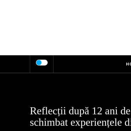
Skip
to
content
H
Reflecții după 12 ani d
schimbat experiențele di