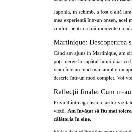
Japonia, în schimb, a fost o altă lum
mea experiență într-un onsen, acel m
confort pentru a trăi momente cu ade
Martinique: Descoperirea sim
Când am ajuns în Martinique, am simț
poți merge la capătul lumii doar cu b
viața într-un mod mai simplu: un apu
descrie într-un mod complet. Voi vor
Reflecții finale: Cum m-au 
Privind întreaga listă a țărilor vizi
vieții.
Am învățat să fiu mai toleran
călătoria în sine.
Să fac lista călătoriilor pentru vi