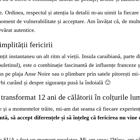
e. Ordinea, respectul și atenția la detalii m-au uimit la fiecar
oment de vulnerabilitate și acceptare. Am învățat că, de multe 
vărat autentice.
plității fericirii
it instantaneu un alt ritm al vieții. Insula caraibiană, parte
uletinul), este o combinație fascinantă de influențe franceze 
s pe plaja Anse Noire sau o plimbare prin satele pitorești mi-
bi curând și despre siguranța pusă la îndoială 🙂
transformat 12 ani de călătorii în colțurile lu
tate și a momentelor trăite, mi-am dat seama că fiecare experi
tă, să accept diferențele și să înțeleg că fericirea nu vine d
za de SUA a fost un moment revelator. Mi-am spus: “Wow, am c