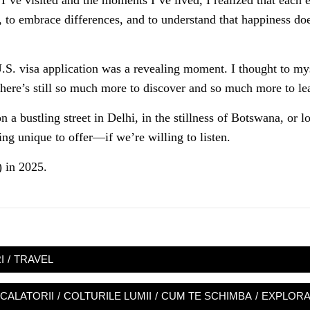
s I’ve visited and the moments I’ve lived, I realized that eac
nt, to embrace differences, and to understand that happiness d
U.S. visa application was a revealing moment. I thought to m
there’s still so much more to discover and so much more to l
 a bustling street in Delhi, in the stillness of Botswana, or 
g unique to offer—if we’re willing to listen.
) in 2025.
I
/
TRAVEL
CALATORII
/
COLTURILE LUMII
/
CUM TE SCHIMBA
/
EXPLOR