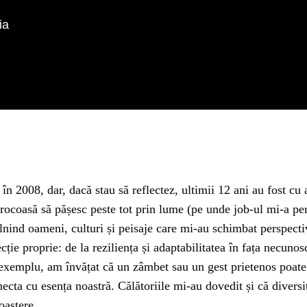
ia
 2008, dar, dacă stau să reflectez, ultimii 12 ani au fost cu 
rocoasă să pășesc peste tot prin lume (pe unde job-ul mi-a per
ntâlnind oameni, culturi și peisaje care mi-au schimbat perspect
cție proprie: de la reziliența și adaptabilitatea în fața necuno
xemplu, am învățat că un zâmbet sau un gest prietenos poate d
cta cu esența noastră. Călătoriile mi-au dovedit și că diversi
oaștere.