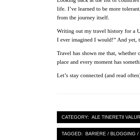
Looking back at the list of countrie
life. I’ve learned to be more tolera
from the journey itself.
Writing out my travel history for a 
I ever imagined I would!” And yet, 
Travel has shown me that, whether on
place and every moment has somethin
Let’s stay connected (and read often
CATEGORY:
ALE TINERETII VALUR
TAGGED:
BARIERE
/
BLOGGING
/