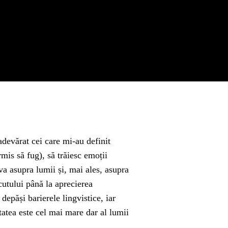
adevărat cei care mi-au definit
mis să fug), să trăiesc emoții
iva asupra lumii și, mai ales, asupra
scutului până la aprecierea
epăși barierele lingvistice, iar
tatea este cel mai mare dar al lumii