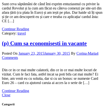
Sunt ceva săptămâni de când îmi exprim entuziasmul cu privire la
cardul Revolut și la cum am făcut eu câteva comenzi pe site-uri din
afara țării (cu plata în Euro) și am ieșit pe plus. Dar haide să îți spun
și ție ce am descoperit eu și care e treaba cu aplicația/ cardul ăsta:
CE […]
Continue Reading
Category:
travel
(p) Cum sa economisesti in vacante
Posted On
January 23, 2015
January 30, 2015
By
Corina-Maria
4
Comments
Din ce in ce mai multe calatorii, din ce in ce mai multe locuri de
vizitat. Cum le faci fata, astfel incat sa poti bifa cat mai multe? Ei
bine, am venit eu cu solutia, dar si cu un bonus: se numeste Card
Euro 26 – card cu ajutorul caruia ai acces la o serie de […]
Continue Reading
Close
Categorii