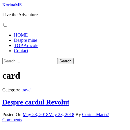
Skip
KorinaMS
to
Live the Adventure
content
Primary
HOME
Menu
Despre mine
TOP Articole
Contact
Search
for:
card
Category:
travel
Despre cardul Revolut
Posted On
May 23, 2018
May 23, 2018
By
Corina-Maria
7
Comments