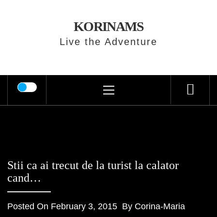
Skip
to
KORINAMS
content
Live the Adventure
Primary
Menu
Stii ca ai trecut de la turist la calator
cand…
Posted On
February 3, 2015
By
Corina-Maria