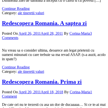
Dimineata zilei de sambata a inceput cu o cafea si cu povesti […]
Continue Reading
Category:
ale tineretii valuri
Redescopera Romania. A saptea zi
Posted On
April 26, 2011
April 28, 2011
By
Corina-Maria
3
Comments
Nu vreau sa o consider ultima, deoarece am legat prietenii cu
oameni minunati cu care trebuie sa ma revad ASAP. (s-a auzit, acolo
in spate?)
Continue Reading
Category:
ale tineretii valuri
Redescopera Romania. Prima zi
Posted On
April 20, 2011
April 18, 2018
By
Corina-Maria
1
Comment
De cate ori nu te trezesti cu asa un dor de ducaaaaa… Si ce te-ai mai