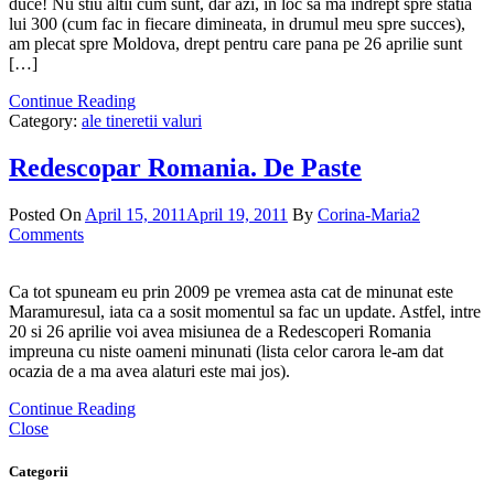
duce! Nu stiu altii cum sunt, dar azi, in loc sa ma indrept spre statia
lui 300 (cum fac in fiecare dimineata, in drumul meu spre succes),
am plecat spre Moldova, drept pentru care pana pe 26 aprilie sunt
[…]
Continue Reading
Category:
ale tineretii valuri
Redescopar Romania. De Paste
Posted On
April 15, 2011
April 19, 2011
By
Corina-Maria
2
Comments
Ca tot spuneam eu prin 2009 pe vremea asta cat de minunat este
Maramuresul, iata ca a sosit momentul sa fac un update. Astfel, intre
20 si 26 aprilie voi avea misiunea de a Redescoperi Romania
impreuna cu niste oameni minunati (lista celor carora le-am dat
ocazia de a ma avea alaturi este mai jos).
Continue Reading
Close
Categorii