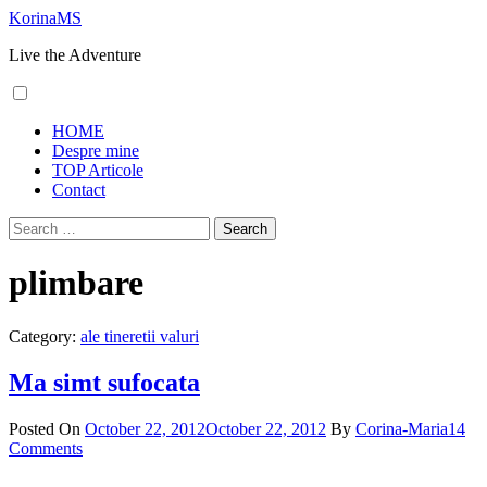
Skip
KorinaMS
to
Live the Adventure
content
Primary
HOME
Menu
Despre mine
TOP Articole
Contact
Search
for:
plimbare
Category:
ale tineretii valuri
Ma simt sufocata
Posted On
October 22, 2012
October 22, 2012
By
Corina-Maria
14
Comments