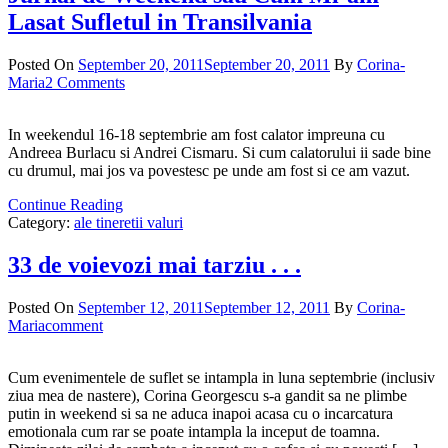
Lasat Sufletul in Transilvania
Posted On
September 20, 2011
September 20, 2011
By
Corina-
Maria
2 Comments
In weekendul 16-18 septembrie am fost calator impreuna cu
Andreea Burlacu si Andrei Cismaru. Si cum calatorului ii sade bine
cu drumul, mai jos va povestesc pe unde am fost si ce am vazut.
Continue Reading
Category:
ale tineretii valuri
33 de voievozi mai tarziu . . .
Posted On
September 12, 2011
September 12, 2011
By
Corina-
Maria
comment
Cum evenimentele de suflet se intampla in luna septembrie (inclusiv
ziua mea de nastere), Corina Georgescu s-a gandit sa ne plimbe
putin in weekend si sa ne aduca inapoi acasa cu o incarcatura
emotionala cum rar se poate intampla la inceput de toamna.