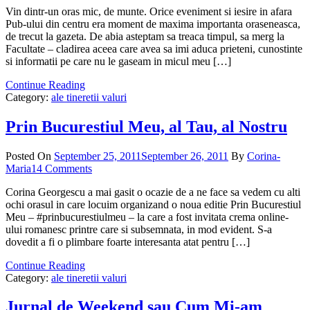
Vin dintr-un oras mic, de munte. Orice eveniment si iesire in afara
Pub-ului din centru era moment de maxima importanta oraseneasca,
de trecut la gazeta. De abia asteptam sa treaca timpul, sa merg la
Facultate – cladirea aceea care avea sa imi aduca prieteni, cunostinte
si informatii pe care nu le gaseam in micul meu […]
Continue Reading
Category:
ale tineretii valuri
Prin Bucurestiul Meu, al Tau, al Nostru
Posted On
September 25, 2011
September 26, 2011
By
Corina-
Maria
14 Comments
Corina Georgescu a mai gasit o ocazie de a ne face sa vedem cu alti
ochi orasul in care locuim organizand o noua editie Prin Bucurestiul
Meu – #prinbucurestiulmeu – la care a fost invitata crema online-
ului romanesc printre care si subsemnata, in mod evident. S-a
dovedit a fi o plimbare foarte interesanta atat pentru […]
Continue Reading
Category:
ale tineretii valuri
Jurnal de Weekend sau Cum Mi-am